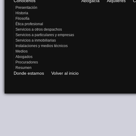
Conócenos
Abogacía
Alquileres
C
Presentación
Historia
Filosofía
Ética profesional
Servicios a otros despachos
Servicios a particulares y empresas
Servicios a inmobiliarias
Instalaciones y medios técnicos
Medios
Abogados
Procuradores
Resumen
Donde estamos
Volver al inicio