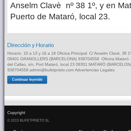
Anselm Clavè nº 38 1º, y en Mat
Puerto de Mataró, local 23.
Dirección y Horario
Horario: 10 a 13 y 16 a 18 Oficina Principal: C/ Anselm Clavè, 38 1
08401 GRANOLLERS (BARCELONA) 938704558 Oficina Mataró: 
del Callao, s/n, Port Mataró, local 23 08301 MATARÓ (BARCELON
938704558 admin@bufetprieto.com Advertencias Legales
Continuar leyendo
Copyright
© 2015 BUFETPRIETO SL