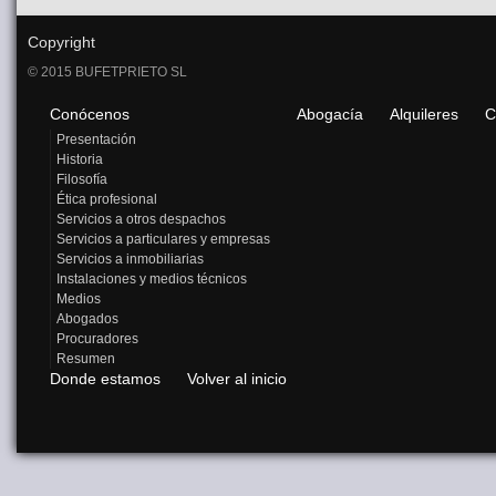
Copyright
© 2015 BUFETPRIETO SL
Conócenos
Abogacía
Alquileres
C
Presentación
Historia
Filosofía
Ética profesional
Servicios a otros despachos
Servicios a particulares y empresas
Servicios a inmobiliarias
Instalaciones y medios técnicos
Medios
Abogados
Procuradores
Resumen
Donde estamos
Volver al inicio