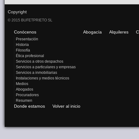
Copyright
© 2015 BUFETPRIETO SL
Conócenos
Abogacía
Alquileres
C
Presentación
Historia
Filosofía
Ética profesional
Servicios a otros despachos
Servicios a particulares y empresas
Servicios a inmobiliarias
Instalaciones y medios técnicos
Medios
Abogados
Procuradores
Resumen
Donde estamos
Volver al inicio