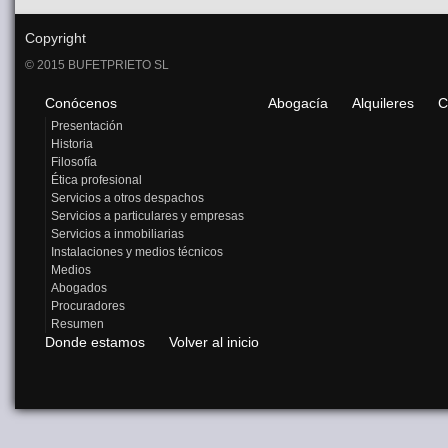
Copyright
© 2015 BUFETPRIETO SL
Conócenos
Abogacía
Alquileres
C
Presentación
Historia
Filosofía
Ética profesional
Servicios a otros despachos
Servicios a particulares y empresas
Servicios a inmobiliarias
Instalaciones y medios técnicos
Medios
Abogados
Procuradores
Resumen
Donde estamos
Volver al inicio